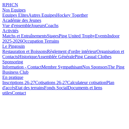
RPHCN
Nos Equipes
Equipes Elites
Autres Equipes
Hockey Together
Académie des Jeunes
Vue d'ensemble
Joueurs
Coachs
Activités
Matchs et Entraînements
Stages
Ping United Trophy
Events
Indoor
2025-2026
Occupation Terrains
Le Pingouin
Restauration et Boissons
Règlement d'ordre intérieur
Organisation et
Contacts
Historique
Assemblée Générale
Ping Casual Clothes
Sponsoring
Information - Contact
Membre Sympathisant
Nos Sponsors
The Ping
Business Club
En pratique
Inscriptions 26-27
Cotisations 26-27
Calculateur cotisation
Plan
d'accès
Etat des terrains
Fonds Social
Documents et liens
utiles
Contact