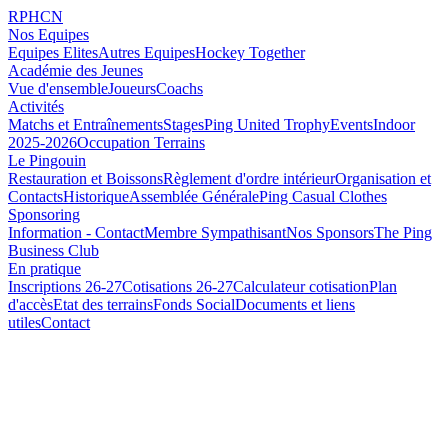
RPHCN
Nos Equipes
Equipes Elites
Autres Equipes
Hockey Together
Académie des Jeunes
Vue d'ensemble
Joueurs
Coachs
Activités
Matchs et Entraînements
Stages
Ping United Trophy
Events
Indoor
2025-2026
Occupation Terrains
Le Pingouin
Restauration et Boissons
Règlement d'ordre intérieur
Organisation et
Contacts
Historique
Assemblée Générale
Ping Casual Clothes
Sponsoring
Information - Contact
Membre Sympathisant
Nos Sponsors
The Ping
Business Club
En pratique
Inscriptions 26-27
Cotisations 26-27
Calculateur cotisation
Plan
d'accès
Etat des terrains
Fonds Social
Documents et liens
utiles
Contact