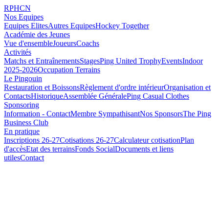
RPHCN
Nos Equipes
Equipes Elites
Autres Equipes
Hockey Together
Académie des Jeunes
Vue d'ensemble
Joueurs
Coachs
Activités
Matchs et Entraînements
Stages
Ping United Trophy
Events
Indoor
2025-2026
Occupation Terrains
Le Pingouin
Restauration et Boissons
Règlement d'ordre intérieur
Organisation et
Contacts
Historique
Assemblée Générale
Ping Casual Clothes
Sponsoring
Information - Contact
Membre Sympathisant
Nos Sponsors
The Ping
Business Club
En pratique
Inscriptions 26-27
Cotisations 26-27
Calculateur cotisation
Plan
d'accès
Etat des terrains
Fonds Social
Documents et liens
utiles
Contact