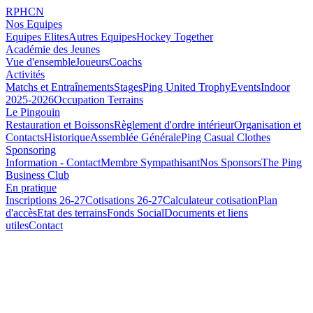
RPHCN
Nos Equipes
Equipes Elites
Autres Equipes
Hockey Together
Académie des Jeunes
Vue d'ensemble
Joueurs
Coachs
Activités
Matchs et Entraînements
Stages
Ping United Trophy
Events
Indoor
2025-2026
Occupation Terrains
Le Pingouin
Restauration et Boissons
Règlement d'ordre intérieur
Organisation et
Contacts
Historique
Assemblée Générale
Ping Casual Clothes
Sponsoring
Information - Contact
Membre Sympathisant
Nos Sponsors
The Ping
Business Club
En pratique
Inscriptions 26-27
Cotisations 26-27
Calculateur cotisation
Plan
d'accès
Etat des terrains
Fonds Social
Documents et liens
utiles
Contact