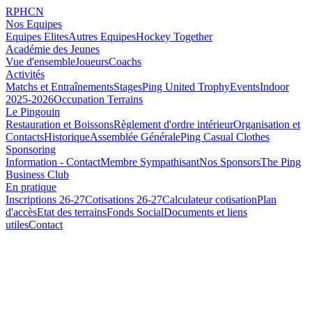
RPHCN
Nos Equipes
Equipes Elites
Autres Equipes
Hockey Together
Académie des Jeunes
Vue d'ensemble
Joueurs
Coachs
Activités
Matchs et Entraînements
Stages
Ping United Trophy
Events
Indoor
2025-2026
Occupation Terrains
Le Pingouin
Restauration et Boissons
Règlement d'ordre intérieur
Organisation et
Contacts
Historique
Assemblée Générale
Ping Casual Clothes
Sponsoring
Information - Contact
Membre Sympathisant
Nos Sponsors
The Ping
Business Club
En pratique
Inscriptions 26-27
Cotisations 26-27
Calculateur cotisation
Plan
d'accès
Etat des terrains
Fonds Social
Documents et liens
utiles
Contact