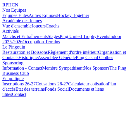
RPHCN
Nos Equipes
Equipes Elites
Autres Equipes
Hockey Together
Académie des Jeunes
Vue d'ensemble
Joueurs
Coachs
Activités
Matchs et Entraînements
Stages
Ping United Trophy
Events
Indoor
2025-2026
Occupation Terrains
Le Pingouin
Restauration et Boissons
Règlement d'ordre intérieur
Organisation et
Contacts
Historique
Assemblée Générale
Ping Casual Clothes
Sponsoring
Information - Contact
Membre Sympathisant
Nos Sponsors
The Ping
Business Club
En pratique
Inscriptions 26-27
Cotisations 26-27
Calculateur cotisation
Plan
d'accès
Etat des terrains
Fonds Social
Documents et liens
utiles
Contact