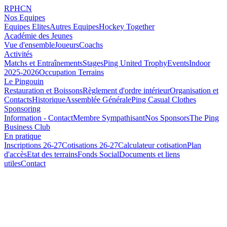
RPHCN
Nos Equipes
Equipes Elites
Autres Equipes
Hockey Together
Académie des Jeunes
Vue d'ensemble
Joueurs
Coachs
Activités
Matchs et Entraînements
Stages
Ping United Trophy
Events
Indoor
2025-2026
Occupation Terrains
Le Pingouin
Restauration et Boissons
Règlement d'ordre intérieur
Organisation et
Contacts
Historique
Assemblée Générale
Ping Casual Clothes
Sponsoring
Information - Contact
Membre Sympathisant
Nos Sponsors
The Ping
Business Club
En pratique
Inscriptions 26-27
Cotisations 26-27
Calculateur cotisation
Plan
d'accès
Etat des terrains
Fonds Social
Documents et liens
utiles
Contact