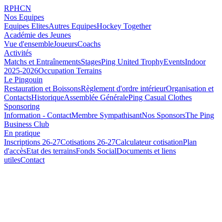
RPHCN
Nos Equipes
Equipes Elites
Autres Equipes
Hockey Together
Académie des Jeunes
Vue d'ensemble
Joueurs
Coachs
Activités
Matchs et Entraînements
Stages
Ping United Trophy
Events
Indoor
2025-2026
Occupation Terrains
Le Pingouin
Restauration et Boissons
Règlement d'ordre intérieur
Organisation et
Contacts
Historique
Assemblée Générale
Ping Casual Clothes
Sponsoring
Information - Contact
Membre Sympathisant
Nos Sponsors
The Ping
Business Club
En pratique
Inscriptions 26-27
Cotisations 26-27
Calculateur cotisation
Plan
d'accès
Etat des terrains
Fonds Social
Documents et liens
utiles
Contact