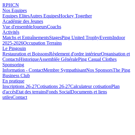
RPHCN
Nos Equipes
Equipes Elites
Autres Equipes
Hockey Together
Académie des Jeunes
Vue d'ensemble
Joueurs
Coachs
Activités
Matchs et Entraînements
Stages
Ping United Trophy
Events
Indoor
2025-2026
Occupation Terrains
Le Pingouin
Restauration et Boissons
Règlement d'ordre intérieur
Organisation et
Contacts
Historique
Assemblée Générale
Ping Casual Clothes
Sponsoring
Information - Contact
Membre Sympathisant
Nos Sponsors
The Ping
Business Club
En pratique
Inscriptions 26-27
Cotisations 26-27
Calculateur cotisation
Plan
d'accès
Etat des terrains
Fonds Social
Documents et liens
utiles
Contact