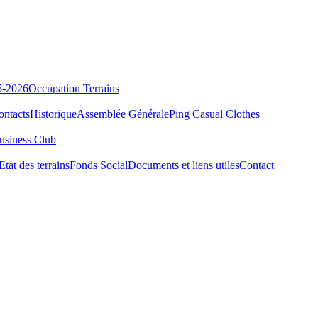
5-2026
Occupation Terrains
ontacts
Historique
Assemblée Générale
Ping Casual Clothes
usiness Club
Etat des terrains
Fonds Social
Documents et liens utiles
Contact