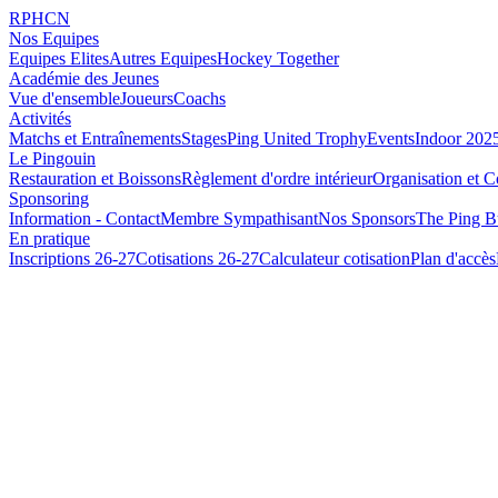
RPHCN
Nos Equipes
Equipes Elites
Autres Equipes
Hockey Together
Académie des Jeunes
Vue d'ensemble
Joueurs
Coachs
Activités
Matchs et Entraînements
Stages
Ping United Trophy
Events
Indoor 202
Le Pingouin
Restauration et Boissons
Règlement d'ordre intérieur
Organisation et C
Sponsoring
Information - Contact
Membre Sympathisant
Nos Sponsors
The Ping B
En pratique
Inscriptions 26-27
Cotisations 26-27
Calculateur cotisation
Plan d'accès