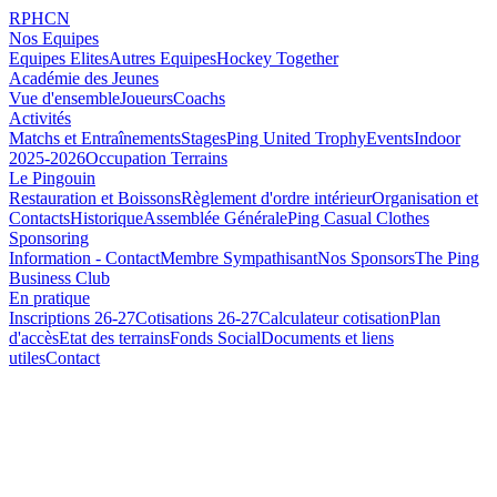
RPHCN
Nos Equipes
Equipes Elites
Autres Equipes
Hockey Together
Académie des Jeunes
Vue d'ensemble
Joueurs
Coachs
Activités
Matchs et Entraînements
Stages
Ping United Trophy
Events
Indoor
2025-2026
Occupation Terrains
Le Pingouin
Restauration et Boissons
Règlement d'ordre intérieur
Organisation et
Contacts
Historique
Assemblée Générale
Ping Casual Clothes
Sponsoring
Information - Contact
Membre Sympathisant
Nos Sponsors
The Ping
Business Club
En pratique
Inscriptions 26-27
Cotisations 26-27
Calculateur cotisation
Plan
d'accès
Etat des terrains
Fonds Social
Documents et liens
utiles
Contact