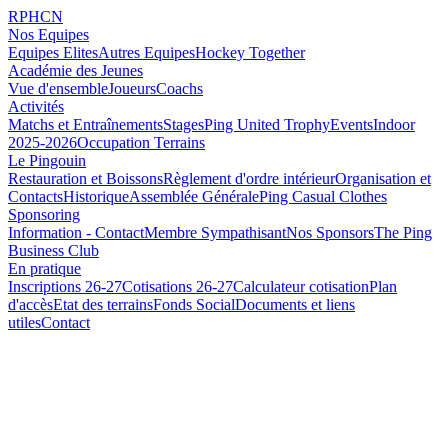
RPHCN
Nos Equipes
Equipes Elites
Autres Equipes
Hockey Together
Académie des Jeunes
Vue d'ensemble
Joueurs
Coachs
Activités
Matchs et Entraînements
Stages
Ping United Trophy
Events
Indoor
2025-2026
Occupation Terrains
Le Pingouin
Restauration et Boissons
Règlement d'ordre intérieur
Organisation et
Contacts
Historique
Assemblée Générale
Ping Casual Clothes
Sponsoring
Information - Contact
Membre Sympathisant
Nos Sponsors
The Ping
Business Club
En pratique
Inscriptions 26-27
Cotisations 26-27
Calculateur cotisation
Plan
d'accès
Etat des terrains
Fonds Social
Documents et liens
utiles
Contact