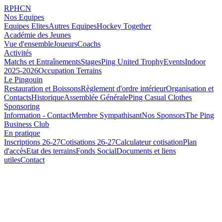
RPHCN
Nos Equipes
Equipes Elites
Autres Equipes
Hockey Together
Académie des Jeunes
Vue d'ensemble
Joueurs
Coachs
Activités
Matchs et Entraînements
Stages
Ping United Trophy
Events
Indoor
2025-2026
Occupation Terrains
Le Pingouin
Restauration et Boissons
Règlement d'ordre intérieur
Organisation et
Contacts
Historique
Assemblée Générale
Ping Casual Clothes
Sponsoring
Information - Contact
Membre Sympathisant
Nos Sponsors
The Ping
Business Club
En pratique
Inscriptions 26-27
Cotisations 26-27
Calculateur cotisation
Plan
d'accès
Etat des terrains
Fonds Social
Documents et liens
utiles
Contact